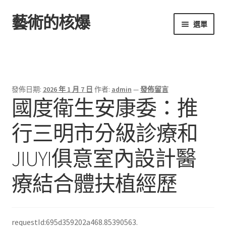
藝術的核爆
跳
跳
選單
至
至
導
主
首頁
覽
要
列
內
容
發佈日期:
2026 年 1 月 7 日
作者:
admin
—
發佈留言
國度衛生安康委：推
行三明市分級診療和
JIUYI俱意室內設計醫
療結合體扶植經歷
requestId:695d359202a468.85390563.