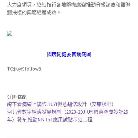
大力度領導，總結推行各地隨機應變推動分級診療和醫聯
體扶植的典範經歷成效。
國度衛健委官網截圖
TC:jiuyi9follow8
分類:
搭配
文
上
線下看病線上復診JIUYI俱意翻修設計（安康核心）
一
下
河北省數字經濟發展規劃（2020-20JIUYI俱意空間設計25
章
篇
一
年）發布 推動NB-IoT應用試點示范工程
導
文
篇
章:
文