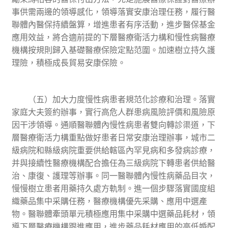
事供需兩邊的領導感化，領導落實安康治理任務，履行醫
聯體內醫保持續盤算，增進患者有序活動，進步醫保基金
應用效益，將合適前提的下層醫療衛活力構和慢性病醫療
機構按規則歸入基礎醫療保險定點范圍。加速樹立持久護
理險，積極成長貿易安康保險。
（五）加大力度慢性病患者規范化診療和治理。落實
家庭大夫簽約辦事，實行高危人群患病風險評價和風險原
因干涉領導。通順醫聯體內慢性病患者雙向轉診渠道，下
層醫療衛活力構重點做好患者日常安康治理辦事，城市二
級病院和縣級病院重要供給轄區內罕見病和多發病診療，
并與接續性醫療機構配合擔任為三級病院下轉患者供給醫
治、康復、護理等辦事。同一醫聯體內慢性病藥品目次，
慢慢樹立患者用藥持久處方軌制。進一個步驟落實國度組
織藥品集中采購任務，醫療機構優先采購、應用中選產
物。醫聯體牽頭單元積極應用集中采購中選藥品耗材，領
導下層醫療機構跟進應用，進步藥品耗材應用的高低婚配