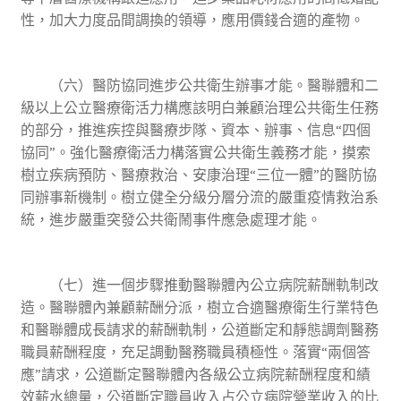
性，加大力度品間調換的領導，應用價錢合適的產物。
（六）醫防協同進步公共衛生辦事才能。醫聯體和二
級以上公立醫療衛活力構應該明白兼顧治理公共衛生任務
的部分，推進疾控與醫療步隊、資本、辦事、信息“四個
協同”。強化醫療衛活力構落實公共衛生義務才能，摸索
樹立疾病預防、醫療救治、安康治理“三位一體”的醫防協
同辦事新機制。樹立健全分級分層分流的嚴重疫情救治系
統，進步嚴重突發公共衛鬧事件應急處理才能。
（七）進一個步驟推動醫聯體內公立病院薪酬軌制改
造。醫聯體內兼顧薪酬分派，樹立合適醫療衛生行業特色
和醫聯體成長請求的薪酬軌制，公道斷定和靜態調劑醫務
職員薪酬程度，充足調動醫務職員積極性。落實“兩個答
應”請求，公道斷定醫聯體內各級公立病院薪酬程度和績
效薪水總量，公道斷定職員收入占公立病院營業收入的比