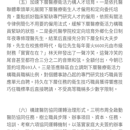
（五）加速下層醫療衛活力構人才培育。一是依托醫
聯體牽頭單元展開下層醫療衛生人才僱用和定向委托培
育，重點抓好臨床緊缺專門研究人才的僱用，依照有關法
令律例簡化不用要的僱用法式，緩解下層醫療衛活力構職
員緊缺的狀態。二是委托醫學院校定向培育外鄉化全日制
年夜專條理醫先生，結業后直接充分到下層全科大夫步
隊，先生在校進修時代，每位先生每年膏火6600元由市級
財務「實實在在？」林天秤發出了一聲冷笑，這聲冷笑的
尾音甚至都符合三分之二的音樂和弦。全額付出，今朝已
簽約培育693人。三是答應縣區自立調劑下層醫療衛活力
構職員職稱比例，對個體事跡凸起的專門研究技巧職員答
應單元自聘。持久在下層任務的衛生技巧職員獲得響應技
巧任職標準后直接聘請，不受高等職稱多少數字限制。
（六）構建醫防協同運轉治理形式。三明市周全啟動
醫防協同任務，樹立職員步隊、辦事項目、資本、任務、
培訓、考察六項協同運轉機制。以落實家庭大夫簽約辦事