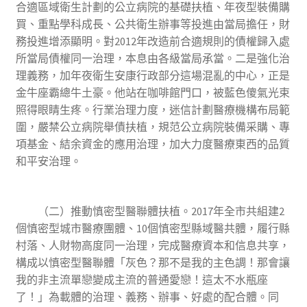
合適區域衛生計劃的公立病院的基礎扶植、年夜型裝備購
買、重點學科成長、公共衛生辦事等投進由當局擔任，財
務投進增添顯明。對2012年改造前合適規則的債權歸入處
所當局債權同一治理，本息由各級當局承當。二是強化治
理義務，加年夜衛生安康行政部分這場混亂的中心，正是
金牛座霸總牛土豪。他站在咖啡館門口，被藍色傻氣光束
照得眼睛生疼。行業治理力度，迷信計劃醫療機構布局範
圍，嚴禁公立病院舉債扶植，規范公立病院裝備采購、專
項基金、結余資金的應用治理，加大力度醫療東西的品質
和平安治理。
（二）推動慎密型醫聯體扶植。2017年全市共組建2
個慎密型城市醫療團體、10個慎密型縣域醫共體，履行縣
村落、人財物高度同一治理，完成醫療資本和信息共享，
構成以慎密型醫聯體「灰色？那不是我的主色調！那會讓
我的非主流單戀變成主流的普通愛戀！這太不水瓶座
了！」為載體的治理、義務、辦事、好處的配合體。同