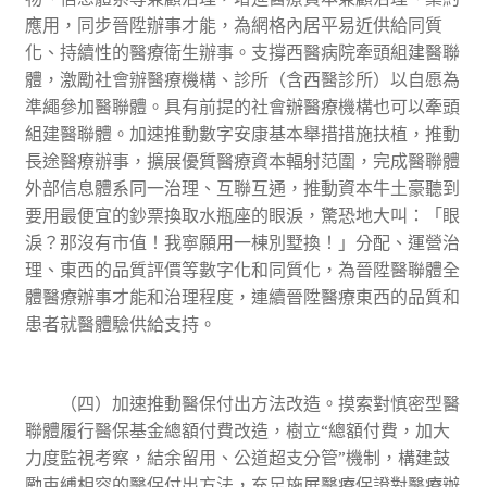
應用，同步晉陞辦事才能，為網格內居平易近供給同質
化、持續性的醫療衛生辦事。支撐西醫病院牽頭組建醫聯
體，激勵社會辦醫療機構、診所（含西醫診所）以自愿為
準繩參加醫聯體。具有前提的社會辦醫療機構也可以牽頭
組建醫聯體。加速推動數字安康基本舉措措施扶植，推動
長途醫療辦事，擴展優質醫療資本輻射范圍，完成醫聯體
外部信息體系同一治理、互聯互通，推動資本牛土豪聽到
要用最便宜的鈔票換取水瓶座的眼淚，驚恐地大叫：「眼
淚？那沒有市值！我寧願用一棟別墅換！」分配、運營治
理、東西的品質評價等數字化和同質化，為晉陞醫聯體全
體醫療辦事才能和治理程度，連續晉陞醫療東西的品質和
患者就醫體驗供給支持。
（四）加速推動醫保付出方法改造。摸索對慎密型醫
聯體履行醫保基金總額付費改造，樹立“總額付費，加大
力度監視考察，結余留用、公道超支分管”機制，構建鼓
勵束縛相容的醫保付出方法，充足施展醫療保證對醫療辦