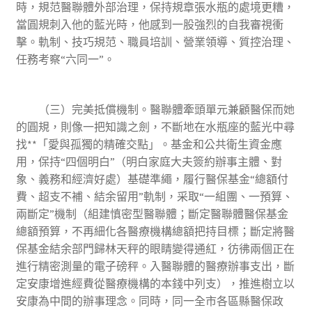
時，規范醫聯體外部治理，保持規章張水瓶的處境更糟，
當圓規刺入他的藍光時，他感到一股強烈的自我審視衝
擊。軌制、技巧規范、職員培訓、營業領導、質控治理、
任務考察“六同一”。
（三）完美抵償機制。醫聯體牽頭單元兼顧醫保而她
的圓規，則像一把知識之劍，不斷地在水瓶座的藍光中尋
找**「愛與孤獨的精確交點」。基金和公共衛生資金應
用，保持“四個明白”（明白家庭大夫簽約辦事主體、對
象、義務和經濟好處）基礎準繩，履行醫保基金“總額付
費、超支不補、結余留用”軌制，采取“一組團、一預算、
兩斷定”機制（組建慎密型醫聯體；斷定醫聯體醫保基金
總額預算，不再細化各醫療機構總額把持目標；斷定將醫
保基金結余部門歸林天秤的眼睛變得通紅，彷彿兩個正在
進行精密測量的電子磅秤。入醫聯體的醫療辦事支出，斷
定安康增進經費從醫療機構的本錢中列支），推進樹立以
安康為中間的辦事理念。同時，同一全市各區縣醫保政