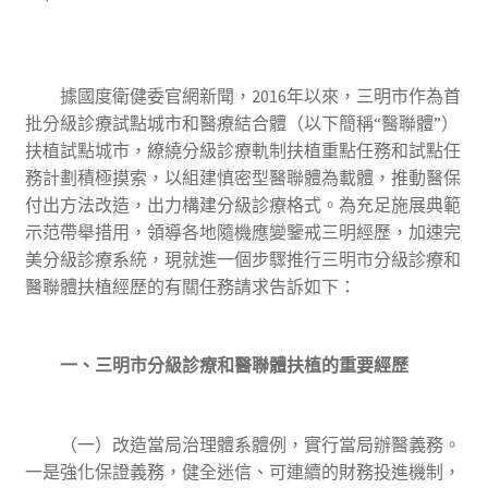
據國度衛健委官網新聞，2016年以來，三明市作為首
批分級診療試點城市和醫療結合體（以下簡稱“醫聯體”）
扶植試點城市，繚繞分級診療軌制扶植重點任務和試點任
務計劃積極摸索，以組建慎密型醫聯體為載體，推動醫保
付出方法改造，出力構建分級診療格式。為充足施展典範
示范帶舉措用，領導各地隨機應變鑒戒三明經歷，加速完
美分級診療系統，現就進一個步驟推行三明市分級診療和
醫聯體扶植經歷的有關任務請求告訴如下：
一、三明市分級診療和醫聯體扶植的重要經歷
（一）改造當局治理體系體例，實行當局辦醫義務。
一是強化保證義務，健全迷信、可連續的財務投進機制，