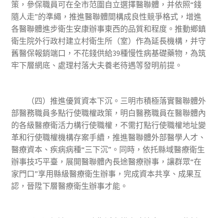
策，參保職員可在全市范圍自立選擇醫聯體，并依照“錢
隨人走”的準繩，推進醫聯體間構成良性競爭格式，增進
各醫聯體進步衛生安康辦事東西的品質和程度。推動鄉鎮
衛生院外行政村建立村衛生所（室）作為延長機構，并守
舊醫保報銷端口，不花錢供給39種慢性病基礎藥物，為筑
牢下層網底、處理村落大夫養老待遇等發明前提。
（四）推進優質資本下沉。三明市積極落實醫聯體外
部醫務職員多點行使職權政策，明白醫務職員在醫聯體內
的各級醫療衛活力構行使職權，不需打點行使職權地址變
革和行使職權機構存案手續，推進醫聯體外部醫學人才、
醫療資本、疾病病種“三下沉”。同時，依托縣域醫療衛生
辦事技巧平臺，展開醫聯體內長途醫療辦事，讓群眾“在
家門口”享用縣級醫療衛生辦事，完成資本共享、成果互
認，晉陞下層醫療衛生辦事才能。