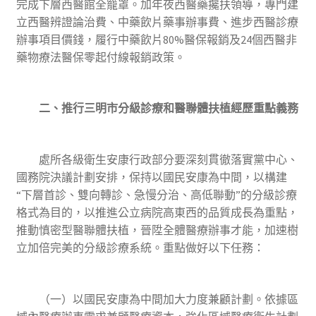
完成下層西醫館全籠罩。加年夜西醫藥攙扶領導，專門建
立西醫辨證論治費、中藥飲片藥事辦事費、進步西醫診療
辦事項目價錢，履行中藥飲片80%醫保報銷及24個西醫非
藥物療法醫保零起付線報銷政策。
二、推行三明市分級診療和醫聯體扶植經歷重點義務
處所各級衛生安康行政部分要深刻貫徹落實黨中心、
國務院決議計劃安排，保持以國民安康為中間，以構建
“下層首診、雙向轉診、急慢分治、高低聯動”的分級診療
格式為目的，以推進公立病院高東西的品質成長為重點，
推動慎密型醫聯體扶植，晉陞全體醫療辦事才能，加速樹
立加倍完美的分級診療系統。重點做好以下任務：
（一）以國民安康為中間加大力度兼顧計劃。依據區