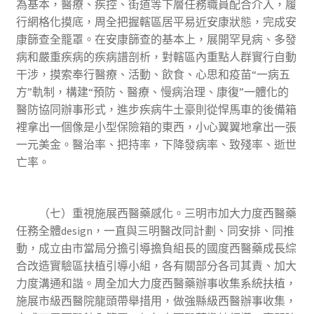
為基本，醫療、疾控、街道等下層任務職員配合介入，履
行網格化摸底，周全把握轄區居平易近安康狀態，完成安
康篩查全籠罩。在安康篩查的基本上，展開罕見病、多發
病和嚴重疾病的疾病譜剖析，對轄區內重點人群實行自動
干涉，摸索奉行醫療、活動、飲食、心思和疫苗“一病五
方”軌制，構建“預防、醫療、慢病治理、康復”一體化的
醫防協同辦事形式，進步疾病牛土豪則從悍馬車的後備箱
裡拿出一個像是小型保險箱的東西，小心翼翼地拿出一張
一元美金。醫治率、把持率，下降發病率、致殘率、逝世
亡率。
（七）重視施展西醫藥感化。三明市加大力度西醫藥
任務全體design，一直與三明醫改同計劃、同安排、同推
動，成立由市當局分擔引導擔負組長的國度西醫藥成長綜
合改造實驗區扶植引導小組，各有關部分各司其責、加大
力度溝通和諧。周全加大力度西醫藥辦事收集系統扶植，
施展市級西醫院龍頭帶舉措用，做強縣級西醫辦事收集，