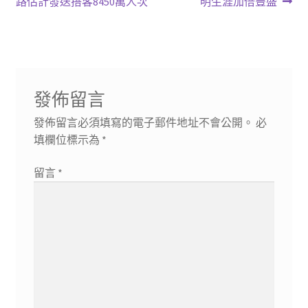
一
一
路估計發送搭客8450萬人次
明生涯加倍豐盛
章
篇
篇
導
文
文
章:
章:
覽
發佈留言
發佈留言必須填寫的電子郵件地址不會公開。
必
填欄位標示為
*
留言
*