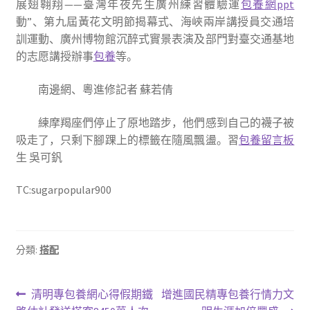
展翅翱翔——臺灣年夜先生廣州練習體驗運
包養網ppt
動”、第九屆黃花文明節揭幕式、海峽兩岸講授員交通培
訓運動、廣州博物館沉醉式實景表演及部門對臺交通基地
的志愿講授辦事
包養
等。
南邊網、粵進修記者 蘇若倩
練摩羯座們停止了原地踏步，他們感到自己的襪子被
吸走了，只剩下腳踝上的標籤在隨風飄盪。習
包養留言板
生 吳可釩
TC:sugarpopular900
分類:
搭配
文
上
下
清明專包養網心得假期鐵
增進國民精專包養行情力文