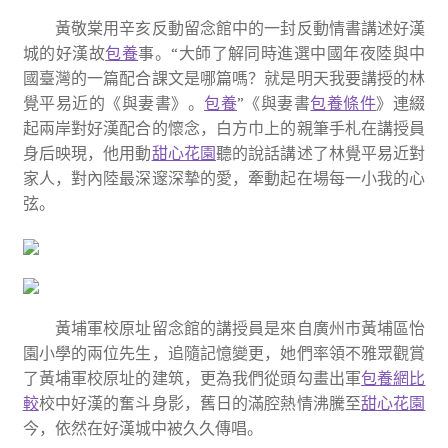
黃敬棠用辛亥反動留念館中的一封反動情書講述好漢
城的好漢故
包養
事。“大師了解同時進選中國年夜陸與中
國臺灣的一篇配合課文是哪篇嗎？就是明天我要講授的林
覺平易近的《與妻書》。
包養
”《與妻書
包養條件
》連綴
起兩岸對好漢配合的懷念，白方巾上的親筆手札在講授員
身后映現，他用動
甜心花園
聽的說話講述了林覺平易近對
家人，對內陸最深邃深摯的愛，牽動起在場每一小我的心
弦。
黃埔軍校
原址留念館
的講授員是來自廣州市黃埔區怡
園小學的兩位先生，追隨記憶變更，她們率領不雅眾觀賞
了黃埔軍校原址的建筑，更為我們從頭勾畫出軍
包養網比
較
校中好漢的奮斗身影，舊日的滿腔熱情沸騰至
甜心花園
今，依然在好漢城中被久久傳唱。