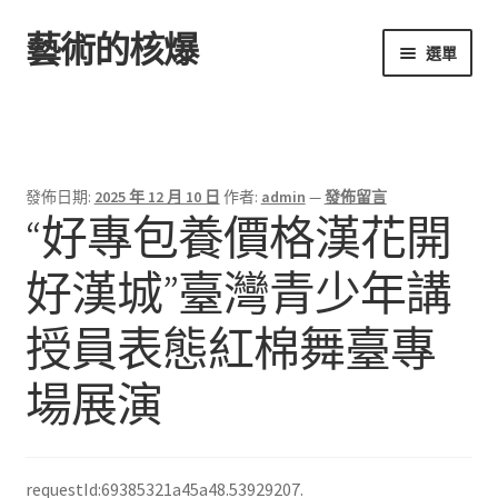
藝術的核爆
跳
跳
選單
至
至
導
主
首頁
覽
要
列
內
容
發佈日期:
2025 年 12 月 10 日
作者:
admin
—
發佈留言
“好專包養價格漢花開
好漢城”臺灣青少年講
授員表態紅棉舞臺專
場展演
requestId:69385321a45a48.53929207.