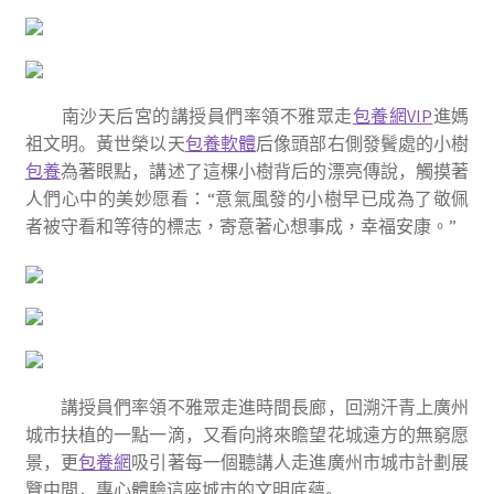
南沙天后宮的講授員們率領不雅眾走
包養網VIP
進媽
祖文明。黃世榮以天
包養軟體
后像頭部右側發鬢處的小樹
包養
為著眼點，講述了這棵小樹背后的漂亮傳說，
觸摸著
人們心中的美妙愿看：“意氣風發的小樹早已成為了敬佩
者被守看和等待的標志，寄意著心想事成，幸福安康。”
講授員們率領不雅眾走進時間長廊，回溯汗青上廣州
城市扶植的一點一滴，又看向將來瞻望花城遠方的無窮愿
景，更
包養網
吸引著每一個聽講人走進廣州市城市計劃展
覽中間，專心體驗這座城市的文明底蘊。