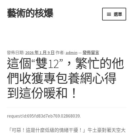
藝術的核爆
跳
跳
選單
至
至
導
主
首頁
覽
要
列
內
容
發佈日期:
2026 年 1 月 9 日
作者:
admin
—
發佈留言
這個“雙12”，繁忙的他
們收獲專包養網心得
到這份暖和！
requestId:695fd83d7eb769.02868039.
「可惡！這是什麼低級的情緒干擾！」牛土豪對著天空大