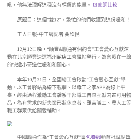
吼，他無法理解這種沒有標價的能量。
包養網比較
原題目：這個“雙12”，繁忙的他們收獲到這份暖和！
工人日報-中工網記者 曲欣悅
12月12日晚，“順豐&聯通有個約會”工會愛心互獻運
動在北京順豐速運福州館店工會驛站舉行，為奮戰在一線
的快遞小哥送往暖和和關心。
本年10月21日，全國總工會啟動“工會愛心互獻”舉
動，以工會驛站為線下載體、以職工之家APP為線上平
臺，經由過程激勵工會體系干部職工自愿互獻閑置可用物
品，為有需求的新失業形狀休息者、艱苦職工、農人工等
職工群眾供給關愛輔助。
中國聯通作為“工會愛心互獻”舉
包養網
動首批試點單