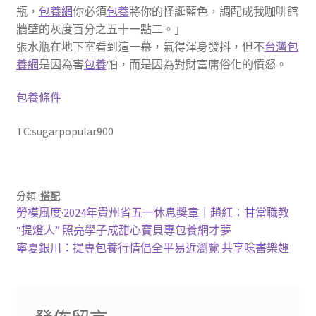
瓶，
包養網
你必須
包養
將你的怪誕藍色，調配成我咖啡館
牆壁的灰度百分之五十一點二。」
張水瓶在地下室看到這一幕，氣得渾身發抖，但不
台灣包
養網
是因為害
包養
怕，而是因為對財富庸俗化的憤怒。
包養條件
TC:sugarpopular900
分類:
搭配
文
上
勞模風度·2024年貴州省五一休息獎章｜趙紅：甘當職教
一
“提燈人” 照亮學子成甜心寶貝專包養網才夢
章
篇
下
寧夏銀川：提專包養行情倡全平易近瀏覽 共享唸書樂趣
導
文
一
章:
篇
覽
文