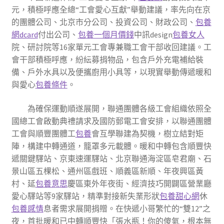
元，積極呼應全總“工會愛心互獻”舉動建議，率先向在京
的團體公司、北京市分公司、投資公司、財政公司、
包養
網dcard
付出公司、
包養一個月價錢
中訊design
包養女人
院、研討院等16家單元工會專兼職工會干部收回建議。工
會干部積極呼應，紛紜募捐物品，包含戶外充電補給裝
備、戶外水具以及便攜廚用小具等，以現實舉動傳遞暖和
與愛心
包養條件
。
為確保運動順遂展開，聯通團體各級工會組織依照全
國總工會啟動典禮請求及國防郵電工會安排，以聯通團體
工會與順豐團體工
包養
會互學聯建為契機，樹立結對矩
陣，構建中轉通道，籠罩多元載體。暖和中轉包含順豐快
遞關鍵驛站、京東速運驛站、北京聯通海淀區皂君廟、石
景山區五棵松、通州區戲班、順義區新順、年夜興區黃
村、延
包養意思
慶區東外年夜街、經濟技巧開闢區營業廳
愛心驛站等9家驛站，精準對接新失業形狀
包養甜心網
休
包養感情
息者需求展開捐贈。在快遞小哥繁忙的“雙12”之
夜，首批暖和已中轉順豐快「張水瓶！你的傻氣，根本無