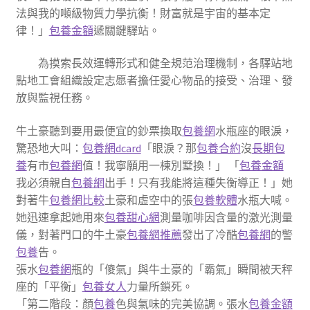
法與我的噸級物質力學抗衡！財富就是宇宙的基本定
律！」
包養金額
遞關鍵驛站。
為摸索長效運轉形式和健全規范治理機制，各驛站地
點地工會組織設定志愿者擔任愛心物品的接受、治理、發
放與監視任務。
牛土豪聽到要用最便宜的鈔票換取
包養網
水瓶座的眼淚，
驚恐地大叫：
包養網dcard
「眼淚？那
包養合約
沒
長期包
養
有市
包養網
值！我寧願用一棟別墅換！」 「
包養金額
我必須親自
包養網
出手！只有我能將這種失衡導正！」她
對著牛
包養網比較
土豪和虛空中的張
包養軟體
水瓶大喊。
她迅速拿起她用來
包養甜心網
測量咖啡因含量的激光測量
儀，對著門口的牛土豪
包養網推薦
發出了冷酷
包養網
的警
包養
告。
張水
包養網
瓶的「傻氣」與牛土豪的「霸氣」瞬間被天秤
座的「平衡」
包養女人
力量所鎖死。
「第二階段：顏
包養
色與氣味的完美協調。張水
包養金額